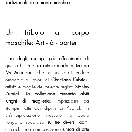
tradizionali della moda maschile. 
Un tributo al corpo 
maschile: Art - à - porter
Uno degli esempi più affascinanti
 di 
questa fusione
 tra arte e moda arriva da 
JW Anderson
, che ha scelto di rendere 
omaggio ai lavori di
 Christiane Kubrick
, 
artista e moglie del celebre regista 
Stanley 
Kubrick
. La 
collezione presenta abiti 
lunghi di maglieria
, impreziositi da 
stampe tratte dai dipinti di Kubrick. In 
un'interpretazione inusuale, le opere 
vengono suddivise 
su tre diversi abiti
, 
creando una composizione 
unica di arte 