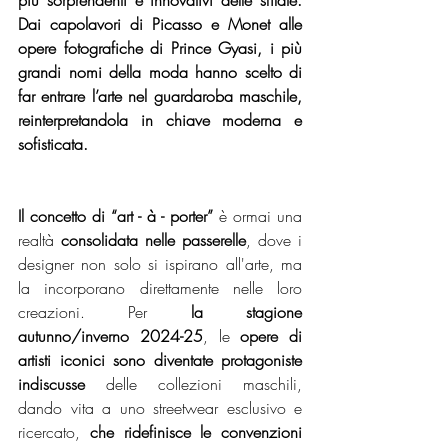
più sorprendenti e innovativi delle sfilate. 
Dai capolavori di Picasso e Monet alle 
opere fotografiche di Prince Gyasi, i più 
grandi nomi della moda hanno scelto di 
far entrare l’arte nel guardaroba maschile, 
reinterpretandola in chiave moderna e 
sofisticata. 
Il concetto di “art - à - porter”
 è ormai una 
realtà
 consolidata nelle passerelle
, dove i 
designer non solo si ispirano all'arte, ma 
la incorporano direttamente nelle loro 
creazioni. Per 
la stagione 
autunno/inverno 2024-25
, le 
opere di 
artisti iconici sono diventate protagoniste 
indiscusse
 delle collezioni maschili, 
dando vita a uno streetwear esclusivo e 
ricercato, 
che ridefinisce le convenzioni 