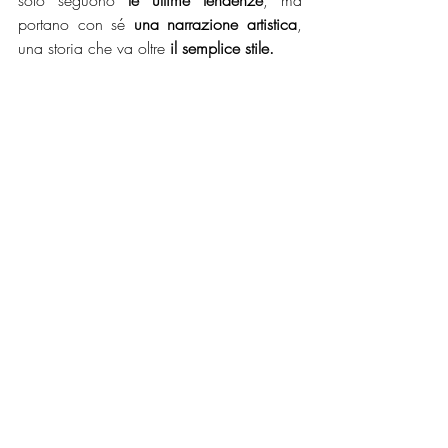
solo seguono 
le ultime tendenze
, ma 
portano con sé
 una narrazione artistica
, 
una storia che va oltre 
il semplice stile.