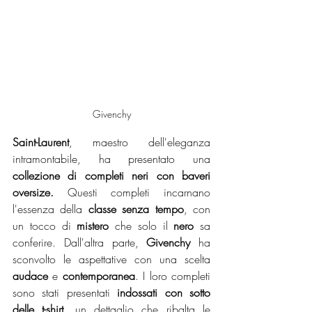
Givenchy
Saint-Laurent
, maestro dell'eleganza 
intramontabile, ha presentato una 
collezione di completi neri con baveri 
oversize.
 Questi completi incarnano 
l'essenza della 
classe senza tempo
, con 
un tocco di 
mistero
 che solo il 
nero
 sa 
conferire. Dall'altra parte, 
Givenchy
 ha 
sconvolto le aspettative con una scelta 
audace
 e 
contemporanea
. I loro completi 
sono stati presentati 
indossati con sotto  
delle t-shirt
, un dettaglio che ribalta le 