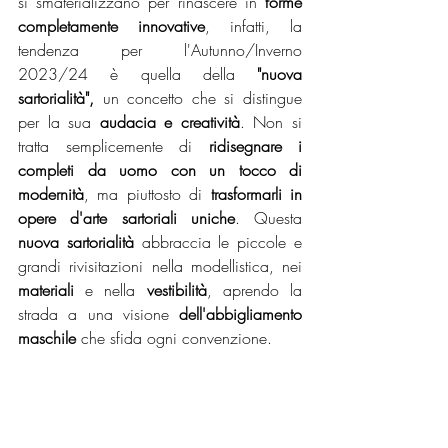
si smaterializzano per rinascere in 
forme 
completamente innovative
, infatti, la 
tendenza per l'Autunno/Inverno 
2023/24 è quella della
 "nuova 
sartorialità", 
un concetto che si distingue 
per la sua 
audacia e creatività
. Non si 
tratta semplicemente di 
ridisegnare i 
completi da uomo con un tocco di 
modernità
, ma piuttosto di 
trasformarli in 
opere d'arte sartoriali uniche
. Questa 
nuova sartorialità
 abbraccia le piccole e 
grandi rivisitazioni nella modellistica, nei 
materiali
 e nella 
vestibilità
, aprendo la 
strada a una visione 
dell'abbigliamento 
maschile
 che sfida ogni convenzione.