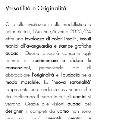
Versatilità e Originalità
Oltre alle rivisitazioni nella modellistica e 
nei materiali, l'Autunno/Inverno 2023/24 
offre una 
tavolozza di colori insoliti, tessuti 
tecnici all'avanguardia e stampe grafiche 
audaci
. Questa diversità consente agli 
uomini di 
sperimentare e sfidare le 
convenzioni,
 permettendo loro di 
abbracciare 
l'originalità
 e 
l'audacia
 nella 
moda maschile.
 La 
"nuova sartorialità" 
rappresenta una tendenza avvincente che 
sta ridefinendo il modo in cui gli 
uomini
 si 
vestono. Grazie alle visioni 
audaci
 dei 
designer
, i completi da 
uomo
 non sono 
mai stati così 
versatili, creativi e 
personalizzabili. 