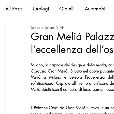
All Posts
Orologi
Gioielli
Automobili
Tempo di lettura: 2 min
Libri & Books
Sportive d'epoca
Viaggi
Gran Meliá Palazz
l’eccellenza dell’o
Exclusive Places
Gallerie
Mostre
M
Milano, la capitale del design e della moda, ac
MilanoWorld Shopping Guide
RomaWorld
Cordusio Gran Meliá. Situato nel cuore pulsante d
Meliá a Milano e celebra l’eccellenza del
sofisticatezza. Ospitato all’interno di un’icona de
Meliá ridefinisce il concetto di lusso con un tocc
FirenzeWorld Shopping Guide
NapoliWor
Il Palazzo Cordusio Gran Meliá
 si trova in
 un ed
milano world confidential
secolo, trasformato in un lussuoso rifugio urbano