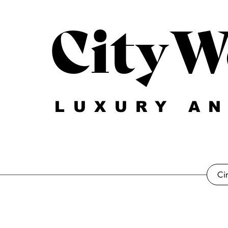
CityW
LUXURY AN
Ci