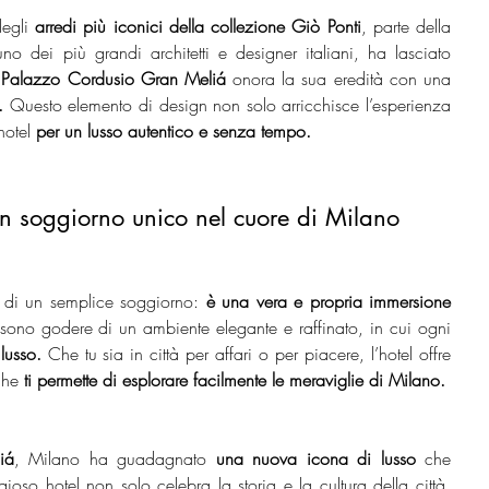
egli
 arredi più iconici della collezione Giò Ponti
, parte della 
no dei più grandi architetti e designer italiani, ha lasciato 
 Palazzo Cordusio Gran Meliá
 onora la sua eredità con una 
.
 Questo elemento di design non solo arricchisce l’esperienza 
hotel
 per un lusso autentico e senza tempo.
n soggiorno unico nel cuore di Milano
ù di un semplice soggiorno: 
è una vera e propria immersione 
ssono godere di un ambiente elegante e raffinato, in cui ogni 
lusso.
 Che tu sia in città per affari o per piacere, l’hotel offre 
che
 ti permette di esplorare facilmente le meraviglie di Milano.
iá
, Milano ha guadagnato 
una nuova icona di lusso
 che 
gioso hotel non solo celebra la storia e la cultura della città, 