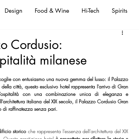
Design
Food & Wine
Hi-Tech
Spirits
Attualità
Fashion
Cigars
Personaggi
o Cordusio:
spitalità milanese
oda Donna/Uomo
Nautica
Beauty
coglie con entusiasmo una nuova gemma del lusso: il Palazzo 
 Shopping Guide
VeneziaWorld Shopping Guid
ella città, questo esclusivo hotel rappresenta l’arrivo di Gran 
l’ospitalità con una combinazione unica di eleganza e 
ll’architettura italiana del XIX secolo, il Palazzo Cordusio Gran 
o di raffinatezza senza pari.
ld Shopping Guide
CapriWorld Shopping Guide
ificio storico 
che rappresenta l’essenza dell’architettura del XIX 
. Questo prestigioso hotel 
è progettato per riflettere la storia e 