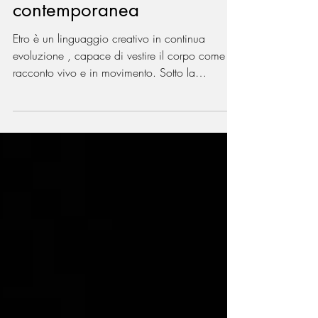
Tempo di lettura: 1 min
Etro: stile, identità e visione
contemporanea
Etro è un linguaggio creativo in continua
evoluzione , capace di vestire il corpo come un
racconto vivo e in movimento. Sotto la
direzione di Marco De Vincenzo, il brand
esplora una nuova dimensione stilistica fatta di
libertà istintiva , dove moda, rito e liberazione
si incontrano in un’estetica potente e
riconoscibile. Psichedelia e ribellione diventano
codici espressivi che si traducono in stampe
iconiche , colori vibranti e forme dinamiche.
ETRO SS26 Le collezioni Etro so