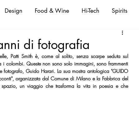
Design
Food & Wine
Hi-Tech
Spirits
Attualità
Fashion
Cigars
Personaggi
nni di fotografia
lle, Patti Smith è, come al solito, senza scarpe seduta sul 
oda Donna/Uomo
Nautica
Beauty
ra i colombi. Queste non sono solo immagini, sono frammenti 
ande fotografo, Guido Harari. La sua mostra antologica "GUIDO 
conti", organizzata dal Comune di Milano e la Fabbrica del 
 Shopping Guide
VeneziaWorld Shopping Guid
 spazio, un viaggio che trasforma la vita in poesia e che 
ld Shopping Guide
CapriWorld Shopping Guide