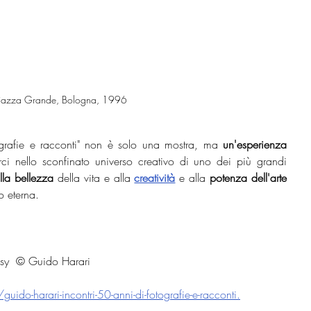
n Piazza Grande, Bologna, 1996
afie e racconti" non è solo una mostra, ma 
un'esperienza 
rci nello sconfinato universo creativo di uno dei più grandi 
alla bellezza
 della vita e alla 
creatività
 e alla 
potenza dell'arte 
o eterna. 
sy  © Guido Harari
ido-harari-incontri-50-anni-di-fotografie-e-racconti
.