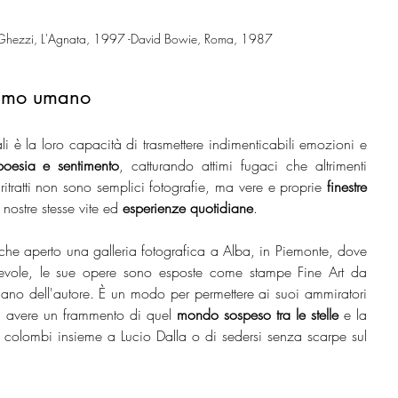
ri Ghezzi, L'Agnata, 1997 -David Bowie, Roma, 1987
animo umano
li è la loro capacità di trasmettere indimenticabili emozioni e 
poesia e sentimento
, catturando attimi fugaci che altrimenti 
ritratti non sono semplici fotografie, ma vere e proprie 
finestre 
e nostre stesse vite ed 
esperienze quotidiane
.
che aperto una galleria fotografica a Alba, in Piemonte, dove 
ntevole, le sue opere sono esposte come stampe Fine Art da 
mano dell'autore. È un modo per permettere ai suoi ammiratori 
i avere un frammento di quel 
mondo sospeso tra le stelle
 e la 
 colombi insieme a Lucio Dalla o di sedersi senza scarpe sul 