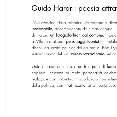
Guido Harari: poesia attrav
L'Ala Messina della Fabbrica del Vapore è diven
inestimabile
, accompagnate da filmati originali, in
di Harari, 
un fotografo fuori dal comune
. Il per
a Milano e ai suoi
 personaggi iconici 
immortala
dischi realizzate per star del calibro di Bob Dy
testimonianza del suo 
talento straordinario
 nel ca
Guido Harari non è solo un fotografo di 
fama 
cogliere l'essenza di molte personalità celebre,
realizzate con l'obiettivo. Il suo lavoro non si l
della politica, con 
ritratti iconici
 di Umberto Eco, 