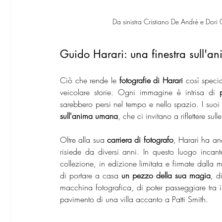
Da sinistra Cristiano De André e Do
Guido Harari: una finestra sull'
Ciò che rende le 
fotografie di Harari 
così specia
veicolare storie. Ogni immagine è intrisa di 
sarebbero persi nel tempo e nello spazio. I suoi 
sull'anima umana
, che ci invitano a riflettere sull
Oltre alla sua 
carriera di fotografo
, Harari ha an
risiede da diversi anni. In questo luogo inca
collezione, in edizione limitata e firmate dalla 
di portare a casa 
un pezzo della sua magia
, d
macchina fotografica, di poter passeggiare tra i
pavimento di una villa accanto a Patti Smith.