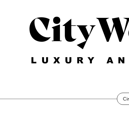
CityW
LUXURY AN
Ci