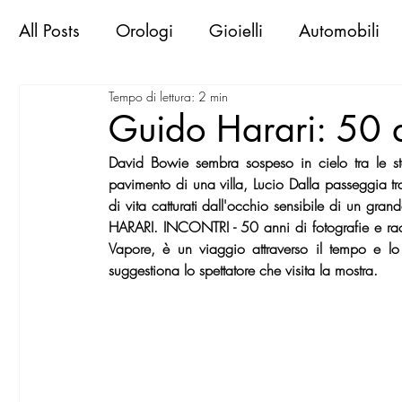
All Posts
Orologi
Gioielli
Automobili
Tempo di lettura: 2 min
Libri & Books
Sportive d'epoca
Viaggi
Guido Harari: 50 a
David Bowie sembra sospeso in cielo tra le ste
Exclusive Places
Gallerie
Mostre
M
pavimento di una villa, Lucio Dalla passeggia t
di vita catturati dall'occhio sensibile di un gr
HARARI. INCONTRI - 50 anni di fotografie e rac
MilanoWorld Shopping Guide
RomaWorld
Vapore, è un viaggio attraverso il tempo e lo
suggestiona lo spettatore che visita la mostra. 
FirenzeWorld Shopping Guide
NapoliWor
milano world confidential