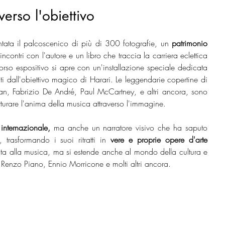
erso l'obiettivo
tata il palcoscenico di più di 300 fotografie, un 
patrimonio 
contri con l'autore e un libro che traccia la carriera eclettica 
corso espositivo si apre con un'installazione speciale dedicata 
ti dall'obiettivo magico di Harari. Le leggendarie copertine di 
lan, Fabrizio De André, Paul McCartney, e altri ancora, sono 
tturare l'anima della musica attraverso l'immagine.
internazionale,
 ma anche un narratore visivo che ha saputo 
 trasformando i suoi ritratti in 
vere e proprie opere d'arte
imita alla musica, ma si estende anche al mondo della cultura e 
Renzo Piano, Ennio Morricone e molti altri ancora.