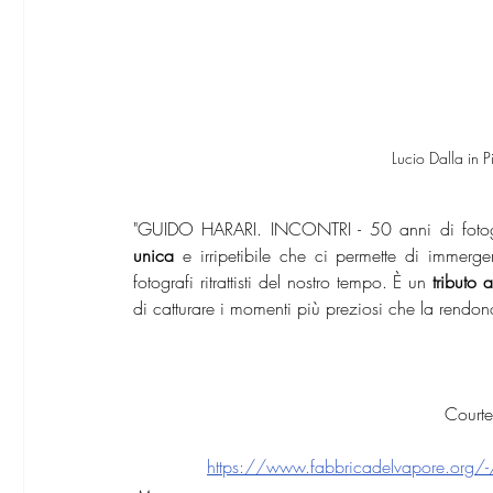
 Lucio Dalla i
"GUIDO HARARI. INCONTRI - 50 anni di fotogr
unica
 e irripetibile che ci permette di immerge
fotografi ritrattisti del nostro tempo. È un 
tributo 
di catturare i momenti più preziosi che la rendon
Courte
https://www.fabbricadelvapore.org/-/gu