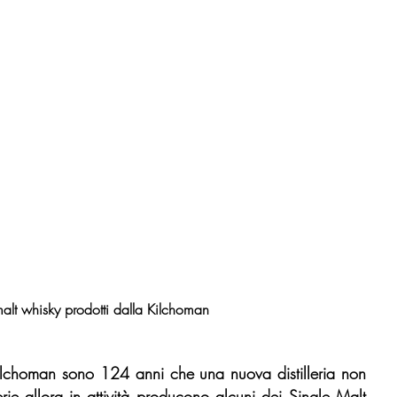
alt whisky prodotti dalla Kilchoman
choman sono 124 anni che una nuova distilleria non 
lerie allora in attività producono alcuni dei Single Malt 