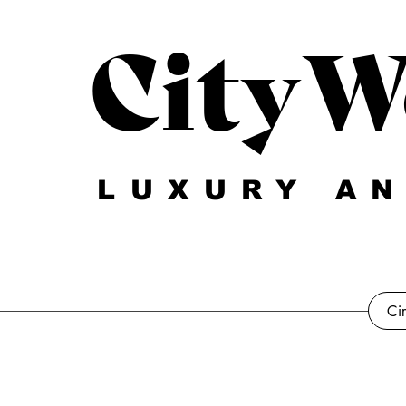
CityW
LUXURY AN
Ci