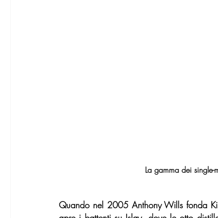
La gamma dei single-m
Quando nel 2005 Anthony Wills fonda Kil
apre i battenti su Islay, dove le otto distil