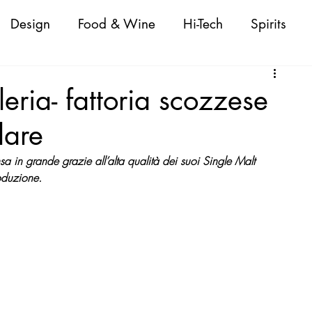
Design
Food & Wine
Hi-Tech
Spirits
Attualità
Fashion
Cigars
Personaggi
leria- fattoria scozzese
lare
oda Donna/Uomo
Nautica
Beauty
sa in grande grazie all’alta qualità dei suoi Single Malt 
oduzione.
 Shopping Guide
VeneziaWorld Shopping Guid
ld Shopping Guide
CapriWorld Shopping Guide