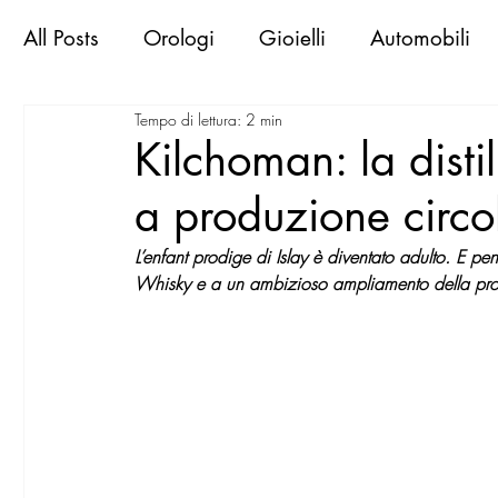
All Posts
Orologi
Gioielli
Automobili
Tempo di lettura: 2 min
Libri & Books
Sportive d'epoca
Viaggi
Kilchoman: la distil
a produzione circo
Exclusive Places
Gallerie
Mostre
M
L’enfant prodige di Islay è diventato adulto. E pen
Whisky e a un ambizioso ampliamento della pr
MilanoWorld Shopping Guide
RomaWorld
FirenzeWorld Shopping Guide
NapoliWor
milano world confidential