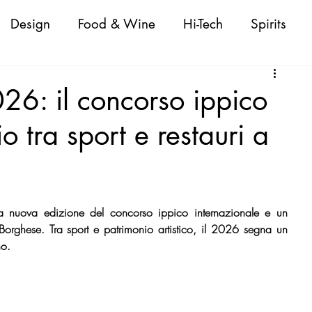
Design
Food & Wine
Hi-Tech
Spirits
Attualità
Fashion
Cigars
Personaggi
26: il concorso ippico
o tra sport e restauri a
oda Donna/Uomo
Nautica
Beauty
 Shopping Guide
VeneziaWorld Shopping Guid
a nuova edizione del concorso ippico internazionale e un 
 Borghese. Tra sport e patrimonio artistico, il 2026 segna un 
ld Shopping Guide
CapriWorld Shopping Guide
no.