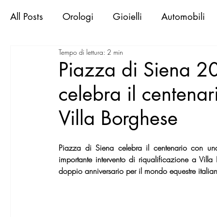
All Posts
Orologi
Gioielli
Automobili
Tempo di lettura: 2 min
Libri & Books
Sportive d'epoca
Viaggi
Piazza di Siena 20
celebra il centenari
Exclusive Places
Gallerie
Mostre
M
Villa Borghese
MilanoWorld Shopping Guide
RomaWorld
Piazza di Siena celebra il centenario con un
importante intervento di riqualificazione a Villa
FirenzeWorld Shopping Guide
NapoliWor
doppio anniversario per il mondo equestre italia
milano world confidential