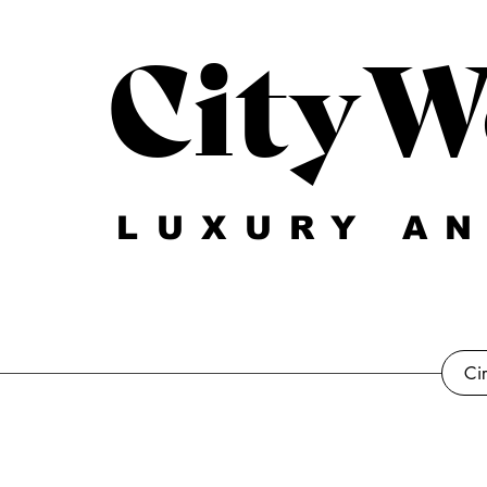
CityW
LUXURY AN
Ci