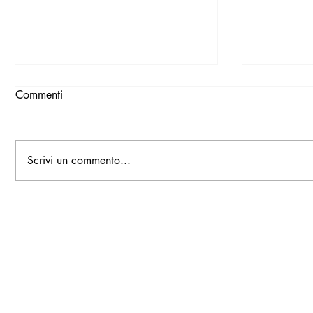
Commenti
Ferragam
Scrivi un commento...
Roberto Coin: Love in Verona
Iscriviti alla nostra Newsl