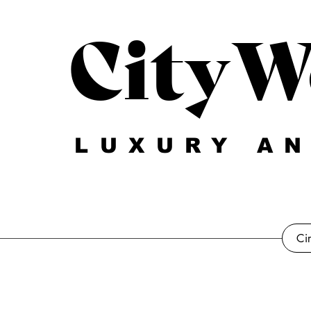
CityW
LUXURY AN
Ci