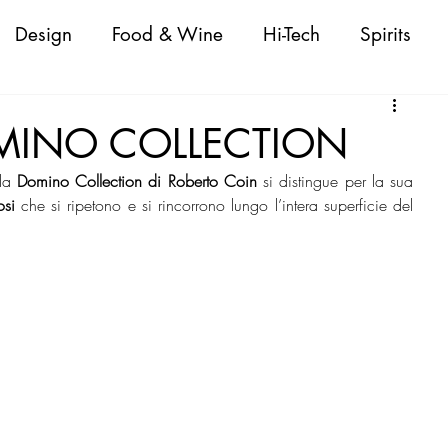
Design
Food & Wine
Hi-Tech
Spirits
Attualità
Fashion
Cigars
Personaggi
OMINO COLLECTION
la
 Domino Collection di Roberto Coin
 si distingue per la sua 
oda Donna/Uomo
Nautica
Beauty
osi
 che si ripetono e si rincorrono lungo l’intera superficie del 
 Shopping Guide
VeneziaWorld Shopping Guid
ld Shopping Guide
CapriWorld Shopping Guide