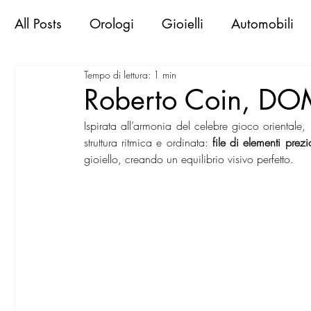
All Posts
Orologi
Gioielli
Automobili
Tempo di lettura: 1 min
Libri & Books
Sportive d'epoca
Viaggi
Roberto Coin, D
Ispirata all’armonia del celebre gioco orientale, 
Exclusive Places
Gallerie
Mostre
M
struttura ritmica e ordinata: 
file di elementi prezi
gioiello, creando un equilibrio visivo perfetto.  
MilanoWorld Shopping Guide
RomaWorld
FirenzeWorld Shopping Guide
NapoliWor
milano world confidential