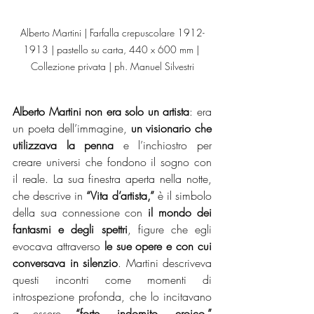
Alberto Martini | Farfalla crepuscolare 1912-
1913 | pastello su carta, 440 x 600 mm | 
Collezione privata | ph. Manuel Silvestri
Alberto Martini non era solo un artista
: era 
un poeta dell’immagine, 
un visionario che 
utilizzava la penna
 e l’inchiostro per 
creare universi che fondono il sogno con 
il reale. La sua finestra aperta nella notte, 
che descrive in 
“Vita d’artista,”
 è il simbolo 
della sua connessione con 
il mondo dei 
fantasmi e degli spettri
, figure che egli 
evocava attraverso
 le sue opere e con cui 
conversava in silenzio
. Martini descriveva 
questi incontri come momenti di 
introspezione profonda, che lo incitavano 
a essere 
“forte, indomito, eroico,”