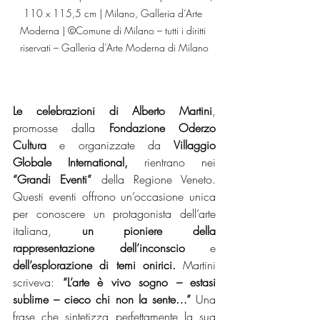
110 x 115,5 cm | Milano, Galleria d’Arte 
Moderna | ©Comune di Milano – tutti i diritti 
riservati – Galleria d’Arte Moderna di Milano
Le celebrazioni di Alberto Martini
, 
promosse dalla 
Fondazione Oderzo 
Cultura
 e organizzate da 
Villaggio
Globale International,
 rientrano nei
“Grandi Eventi”
 della Regione Veneto. 
Questi eventi offrono un’occasione unica 
per conoscere un protagonista dell’arte 
italiana, 
un pioniere della 
rappresentazione dell’inconscio
 e 
dell’esplorazione di temi onirici.
 Martini 
scriveva: 
“L’arte è vivo sogno – estasi 
sublime – cieco chi non la sente…”
 Una 
frase che sintetizza perfettamente la sua 