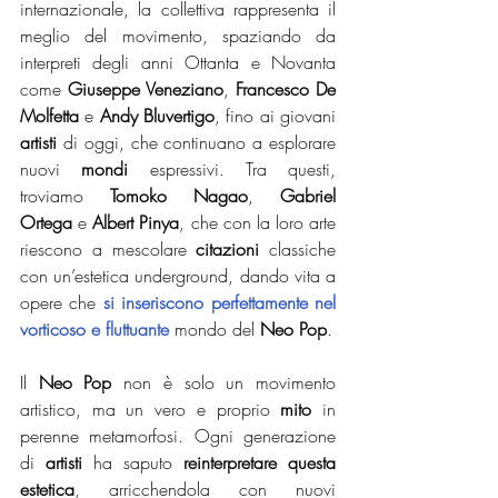
internazionale, la collettiva rappresenta il 
meglio del movimento, spaziando da 
interpreti degli anni Ottanta e Novanta 
come 
Giuseppe Veneziano
, 
Francesco De 
Molfetta
 e 
Andy Bluvertigo
, fino ai giovani 
artisti
 di oggi, che continuano a esplorare 
nuovi 
mondi
 espressivi. Tra questi, 
troviamo 
Tomoko Nagao
, 
Gabriel 
Ortega
 e 
Albert Pinya
, che con la loro arte 
riescono a mescolare 
citazioni
 classiche 
con un’estetica underground, dando vita a 
opere che 
si inseriscono perfettamente nel 
vorticoso e fluttuante 
mondo del 
Neo Pop
.
Il 
Neo Pop
 non è solo un movimento 
artistico, ma un vero e proprio 
mito
 in 
perenne metamorfosi. Ogni generazione 
di 
artisti
 ha saputo 
reinterpretare questa 
estetica
, arricchendola con nuovi 