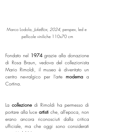
Marco Lodola, 
JukeBox, 2024, 
perspex, led e 
pellicole viniliche 110x70 cm
Fondato nel 
1974
 grazie alla donazione 
di Rosa Braun, vedova del collezionista 
Mario Rimoldi, il museo è diventato un 
centro nevralgico per l’arte 
moderna
 a 
Cortina. 
La 
collezione
 di Rimoldi ha permesso di 
portare alla luce 
artisti
 che, all’epoca, non 
erano ancora riconosciuti dalla critica 
ufficiale, ma che oggi sono considerati 