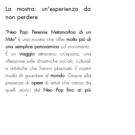
La mostra: un'esperienza da 
non perdere
“Neo Pop: Perenne Metamorfosi di un 
Mito”
 è una mostra che offre 
molto più di 
una semplice panoramica
 sul movimento. 
È un 
viaggio
 attraverso un’epoca, una 
riflessione sulle dinamiche sociali, culturali 
e artistiche che hanno plasmato il nostro 
modo di guardare al 
mondo
. Grazie alla 
presenza di 
opere
 di artisti che vanno da 
quelli storici del
 Neo Pop fino ai più 
giovani talenti contemporanei
, la mostra è 
un’occasione imperdibile per scoprire 
l’evoluzione di un mito e la sua continua 
metamorfosi.