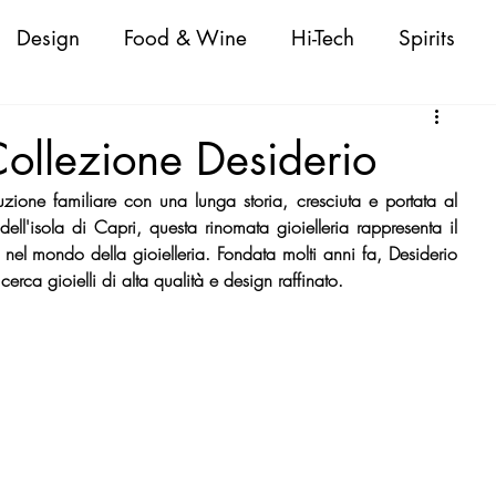
Design
Food & Wine
Hi-Tech
Spirits
Attualità
Fashion
Cigars
Personaggi
Collezione Desiderio
ione familiare con una lunga storia, cresciuta e portata al 
oda Donna/Uomo
Nautica
Beauty
ll'isola di Capri, questa rinomata gioielleria rappresenta il 
 nel mondo della gioielleria. Fondata molti anni fa, Desiderio 
cerca gioielli di alta qualità e design raffinato.
 Shopping Guide
VeneziaWorld Shopping Guid
ld Shopping Guide
CapriWorld Shopping Guide