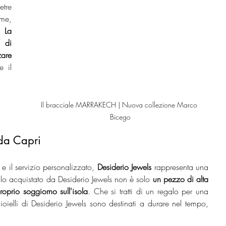
tre 
me, 
. 
La 
 di 
are 
 il 
Il bracciale MARRAKECH | Nuova collezione Marco 
Bicego
 da Capri
à e il servizio personalizzato,
 Desiderio Jewels 
rappresenta una 
llo acquistato da Desiderio Jewels non è solo 
un pezzo di alta 
oprio soggiorno sull'isola
. Che si tratti di un regalo per una 
oielli di Desiderio Jewels sono destinati a durare nel tempo, 