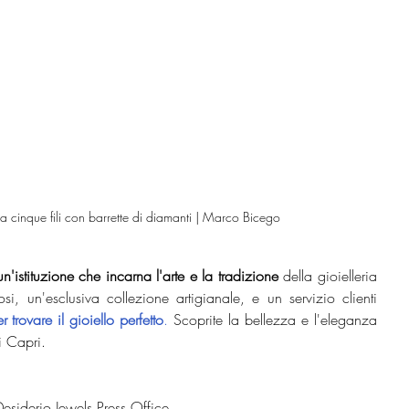
 cinque fili con barrette di diamanti | Marco Bicego
un'istituzione che incarna l'arte e la tradizione
 della gioielleria 
i, un'esclusiva collezione artigianale, e un servizio clienti 
 trovare il gioiello perfetto
.
 Scoprite la bellezza e l'eleganza 
i Capri.
esiderio Jewels Press Office