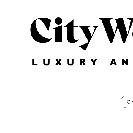
CityW
LUXURY AN
Ci