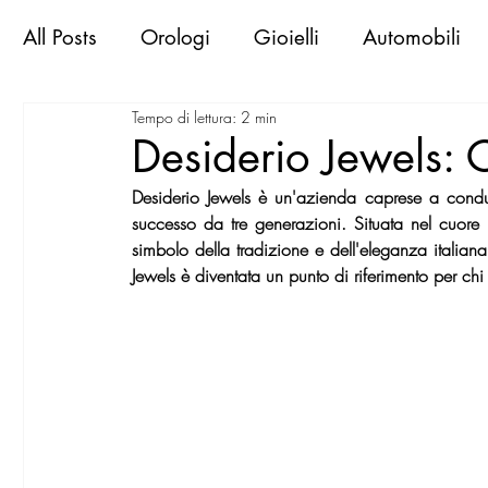
All Posts
Orologi
Gioielli
Automobili
Tempo di lettura: 2 min
Libri & Books
Sportive d'epoca
Viaggi
Desiderio Jewels: 
Desiderio Jewels è un'azienda caprese a conduz
Exclusive Places
Gallerie
Mostre
M
successo da tre generazioni. Situata nel cuore de
simbolo della tradizione e dell'eleganza italiana
Jewels è diventata un punto di riferimento per chi 
MilanoWorld Shopping Guide
RomaWorld
FirenzeWorld Shopping Guide
NapoliWor
milano world confidential