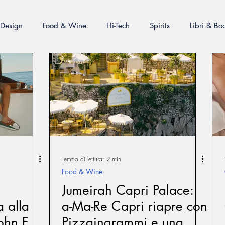
Design
Food & Wine
Hi-Tech
Spirits
Libri & Bo
ashion
Cigars
Personaggi
Exclusive Places
Gal
Beauty
MilanoWorld Shopping Guide
RomaWorld Sho
 Shopping Guide
NapoliWorld Shopping Guide
Tempo di lettura: 2 min
Food & Wine
nfidential
Jumeirah Capri Palace:
a alla
a-Ma-Re Capri riapre con
ohn F.
Pizzaingrammi e una