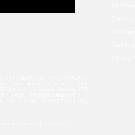
All New
Contacts
Newslett
Termini e
Privacy P
 FIRENZEWORLD, VENEZIAWORLD,
 sono marchi registrati e sono
ZIONI S.r.l. Viale della Tecnica, 172
3 - e-mail:
info@geminiedizioni.it
-
od. Fisc. - P. IVA 10766231004 REA
rato di Gemini Edizioni S.R.L.