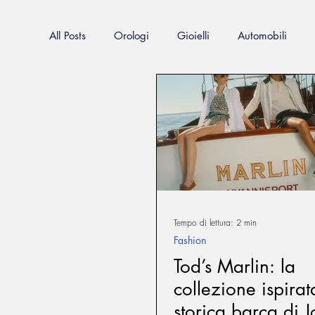
All Posts
Orologi
Gioielli
Automobili
Sportive d'epoca
Viaggi
Attualità
F
Mostre
Moda Donna/Uomo
Nautica
VeneziaWorld Shopping Guide
FirenzeWorld
Tempo di lettura: 2 min
Fashion
CapriWorld Shopping Guide
milano world co
Tod’s Marlin: la
collezione ispirat
storica barca di J