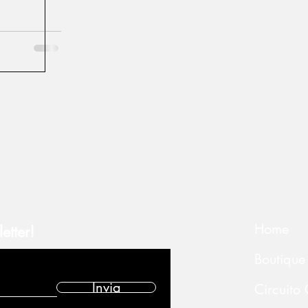
Home
etter!
Boutique
Invia
Circuito