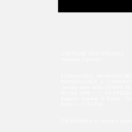
DIRETTORE RESPONSABILE
Massimo Esposito
ROMAWORLD, MILANOWORLD,
NAPOLIWORLD e CAPRIWORLD
testate edite dalla GEMINI EDI
00144 (RM) - T. 06.592601
Registro Imprese di Roma - C
Roma n. 1254764
CityWorld® è un marchio regist