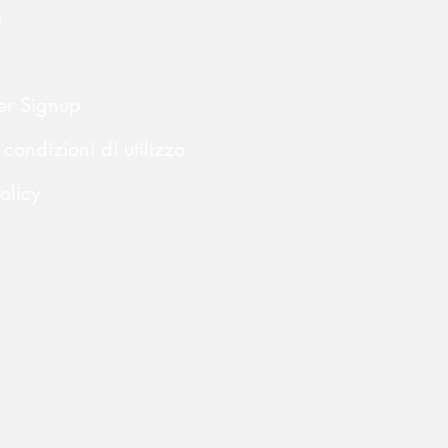
s
er Signup
 condizioni di utilizzo
olicy