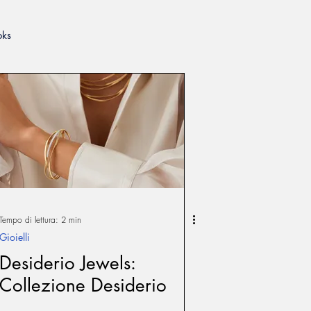
oks
lerie
pping Guide
Tempo di lettura: 2 min
Gioielli
Desiderio Jewels:
Collezione Desiderio