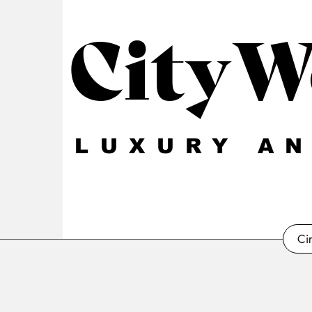
CityW
LUXURY AN
Ci