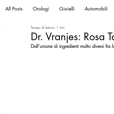
All Posts
Orologi
Gioielli
Automobili
Tempo di lettura: 1 min
Libri & Books
Sportive d'epoca
Viaggi
Dr. Vranjes: Rosa 
Dall’unione di ingredienti molto diversi fra
Exclusive Places
Gallerie
Mostre
M
MilanoWorld Shopping Guide
RomaWorld
FirenzeWorld Shopping Guide
NapoliWor
milano world confidential