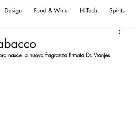
Design
Food & Wine
Hi-Tech
Spirits
Attualità
Fashion
Cigars
Personaggi
Tabacco
 loro nasce la nuova fragranza firmata Dr. Vranjes
oda Donna/Uomo
Nautica
Beauty
 Shopping Guide
VeneziaWorld Shopping Guid
ld Shopping Guide
CapriWorld Shopping Guide