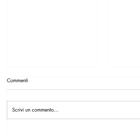
Commenti
Scrivi un commento...
Santoni One of One trasforma
Concorso 
ogni calzatura in un'opera
d’Este 20