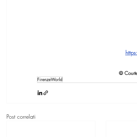
https
© Courte
FirenzeWorld
Post correlati