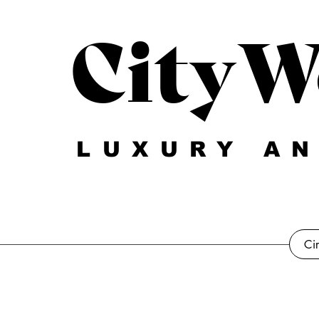
CityW
LUXURY AN
Ci