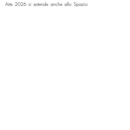
Arte 2026 si estende anche allo Spazio 
Esedra dei Giardini, dove sarà presentato 
un intervento dell’artista canadese 
Lotus L. 
Kang
, consolidando il ruolo di 
Bvlgari
 come partner culturale della 
manifestazione fino al 2030.
crediti ph. Courtesy of T - Sapce
Mostre
Post recenti
Mostra tutti