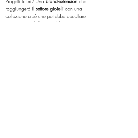
Progetti futuri? Una
 brand-extension
 che 
raggiungerà il 
settore gioielli
 con una 
collezione a sé che potrebbe decollare 
già a partire dall'estate del 2025. Stay 
tuned! 
© Courtesy John Richmond Press Office
https://www.johnrichmond.com