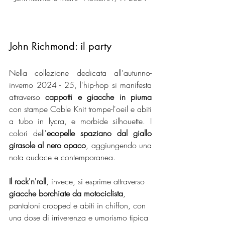
John Richmond: il party
Nella collezione dedicata all'autunno-
inverno 2024 - 25, l'hip-hop si manifesta 
attraverso 
cappotti e giacche in piuma
con stampe Cable Knit trompe-l'oeil e abiti 
a tubo in lycra, e morbide silhouette. I 
colori dell'
ecopelle spaziano dal giallo 
girasole al nero opaco
, aggiungendo una 
nota audace e contemporanea.
Il rock'n'roll
, invece, si esprime attraverso 
giacche borchiate da motociclista
, 
pantaloni cropped e abiti in chiffon, con 
una dose di irriverenza e umorismo tipica 