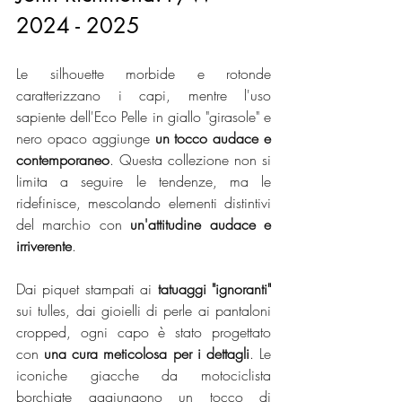
2024 - 2025
Le silhouette morbide e rotonde 
caratterizzano i capi, mentre l'uso 
sapiente dell'Eco Pelle in giallo "girasole" e 
nero opaco aggiunge 
un tocco audace e 
contemporaneo
. Questa collezione non si 
limita a seguire le tendenze, ma le 
ridefinisce, mescolando elementi distintivi 
del marchio con 
un'attitudine audace e 
irriverente
. 
Dai piquet stampati ai 
tatuaggi "ignoranti"
sui tulles, dai gioielli di perle ai pantaloni 
cropped, ogni capo è stato progettato 
con 
una cura meticolosa per i dettagli
. Le 
iconiche giacche da motociclista 
borchiate aggiungono un tocco di 