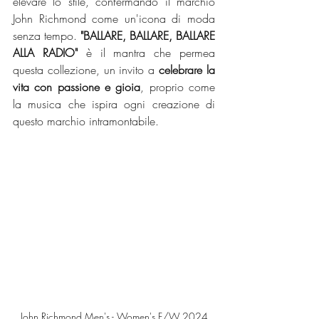
elevare lo stile, confermando il marchio 
John Richmond come un'icona di moda 
senza tempo. 
"BALLARE, BALLARE, BALLARE 
ALLA RADIO"
 è il mantra che permea 
questa collezione, un invito a 
celebrare la 
vita con passione e gioia
, proprio come 
la musica che ispira ogni creazione di 
questo marchio intramontabile.
John Richmond Men's - Women's F/W 2024