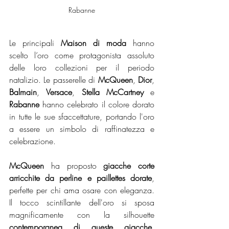
Rabanne
Le principali 
Maison di moda
 hanno 
scelto l’oro come protagonista assoluto 
delle loro collezioni per il periodo 
natalizio. Le passerelle di 
McQueen
, 
Dior
, 
Balmain
, 
Versace
, 
Stella McCartney
 e 
Rabanne
 hanno celebrato il colore dorato 
in tutte le sue sfaccettature, portando l'oro 
a essere un simbolo di raffinatezza e 
celebrazione.
McQueen
 ha proposto 
giacche corte 
arricchite da perline e paillettes dorate
, 
perfette per chi ama osare con eleganza. 
Il tocco scintillante dell'oro si sposa 
magnificamente con la silhouette 
contemporanea di queste giacche
, 