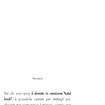
Versace
Per chi non ama 
il dorato in versione "total 
look"
, è possibile optare per dettagli più 
discreti ma comunque luminosi, come una 