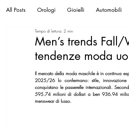
All Posts
Orologi
Gioielli
Automobili
Tempo di lettura: 2 min
Libri & Books
Sportive d'epoca
Viaggi
Men’s trends Fall
tendenze moda uom
Exclusive Places
Gallerie
Mostre
M
Il mercato della moda maschile è in continua es
MilanoWorld Shopping Guide
RomaWorld
2025/26 lo confermano: stile, innovazione e
conquistano le passerelle internazionali. Secondo
595.74 milioni di dollari a ben 936.94 milioni
menswear di lusso.
FirenzeWorld Shopping Guide
NapoliWor
milano world confidential