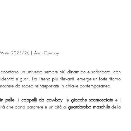
l/Winter 2025/26 |  Amiri Cowboy
accontano un universo sempre più dinamico e sofisticato, con 
dentità e gusti. Tra i trend più rilevanti, emerge un forte ritorno 
osfere da rodeo reinterpretate in chiave contemporanea.
in pelle
, i 
cappelli da cowboy
, le 
giacche scamosciate
 e i 
tà che dona carattere e unicità al 
guardaroba maschile
 della 