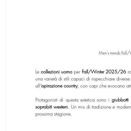
 Men's trends Fal
Le 
collezioni uomo
 per 
Fall/Winter 2025/26
 r
una varietà di stili capaci di rispecchiare diverse i
all’
ispirazione country
, con capi che evocano atm
Protagonisti di questa estetica sono i 
giubbotti 
soprabiti western
. Un mix di tradizione e moderni
prossima stagione.