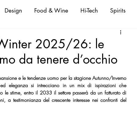
Design
Food & Wine
Hi-Tech
Spirits
Attualità
Fashion
Cigars
Personaggi
/Winter 2025/26: le
o da tenere d’occhio
oda Donna/Uomo
Nautica
Beauty
pansione e le tendenze uomo per la stagione Autunno/Inverno 
 Shopping Guide
VeneziaWorld Shopping Guid
d eleganza si intrecciano in un mix di ispirazioni che 
 le stime, entro il 2033 il settore passerà da un fatturato di 
, a testimonianza del crescente interesse nei confronti del 
ld Shopping Guide
CapriWorld Shopping Guide