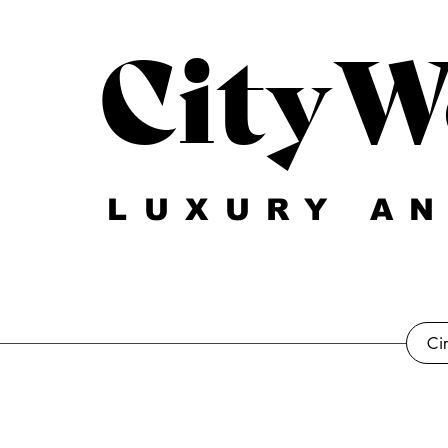
CityW
LUXURY AN
Ci