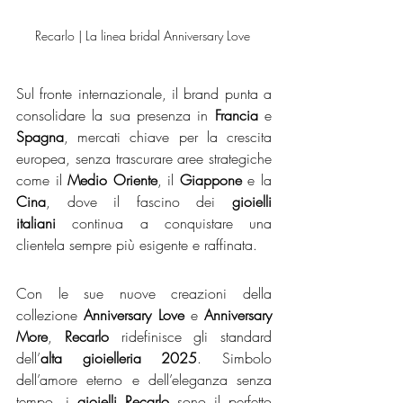
Recarlo | La linea bridal Anniversary Love 
Sul fronte internazionale, il brand punta a 
consolidare la sua presenza in 
Francia
 e 
Spagna
, mercati chiave per la crescita 
europea, senza trascurare aree strategiche 
come il 
Medio Oriente
, il 
Giappone
 e la 
Cina
, dove il fascino dei 
gioielli 
italiani
 continua a conquistare una 
clientela sempre più esigente e raffinata.
Con le sue nuove creazioni della 
collezione 
Anniversary Love
 e 
Anniversary 
More
, 
Recarlo
 ridefinisce gli standard 
dell’
alta gioielleria 2025
. Simbolo 
dell’amore eterno e dell’eleganza senza 
tempo, i 
gioielli Recarlo
 sono il perfetto 