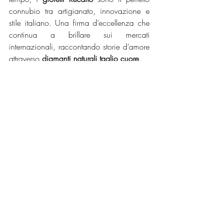
connubio tra artigianato, innovazione e 
stile italiano. Una firma d’eccellenza che 
continua a brillare sui mercati 
internazionali, raccontando storie d’amore 
attraverso 
diamanti naturali taglio cuore
.
©Courtesy of Recarlo Press Office 
https://www.recarlo.com/
Gioielli
Post recenti
Mostra tutti