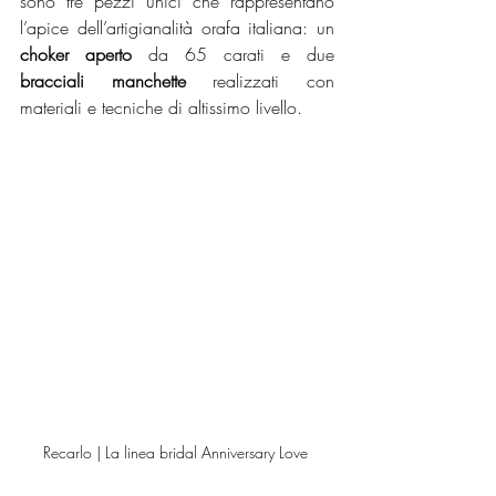
sono tre pezzi unici che rappresentano 
l’apice dell’artigianalità orafa italiana: un 
choker aperto
 da 65 carati e due 
bracciali manchette
 realizzati con 
materiali e tecniche di altissimo livello.
Recarlo | La linea bridal Anniversary Love 