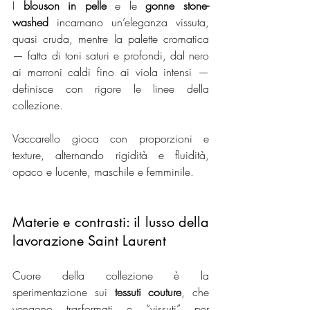
I 
blouson in pelle
 e le 
gonne stone-
washed
 incarnano un’eleganza vissuta, 
quasi cruda, mentre la palette cromatica 
— fatta di toni saturi e profondi, dal nero 
ai marroni caldi fino ai viola intensi — 
definisce con rigore le linee della 
collezione.
Vaccarello gioca con proporzioni e 
texture, alternando rigidità e fluidità, 
opaco e lucente, maschile e femminile.
Materie e contrasti: il lusso della 
lavorazione Saint Laurent
Cuore della collezione è la 
sperimentazione sui 
tessuti couture
, che 
vengono trasformati e “vissuti” per 