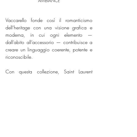
AMBIANCE
Vaccarello fonde così il romanticismo 
dell’heritage con una visione grafica e 
moderna, in cui ogni elemento — 
dall’abito all’accessorio — contribuisce a 
creare un linguaggio coerente, potente e 
riconoscibile.
Con questa collezione, Saint Laurent 
riafferma il proprio ruolo di riferimento 
nell’universo del 
lusso contemporaneo
. 
L’eleganza non è più un fatto di 
decorazione, ma di 
intenzione e 
costruzione
. Le linee pulite, i materiali 
innovativi e la cura sartoriale raccontano 
una donna consapevole, che trova nella 
semplicità il suo modo più autentico di 