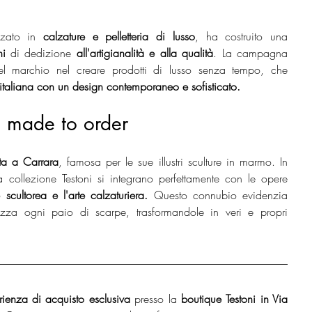
zzato in 
calzature e pelletteria di lusso
, ha costruito una 
ni
 di dedizione 
all'artigianalità e alla qualità
. La campagna 
el marchio nel creare prodotti di lusso senza tempo, che 
e italiana con un design contemporaneo e sofisticato.
, made to order
ata a Carrara
, famosa per le sue illustri sculture in marmo. In 
la collezione Testoni si integrano perfettamente con le opere 
e scultorea e l'arte calzaturiera.
 Questo connubio evidenzia 
izza ogni paio di scarpe, trasformandole in veri e propri
rienza di acquisto esclusiva
 presso la 
boutique Testoni in Via 