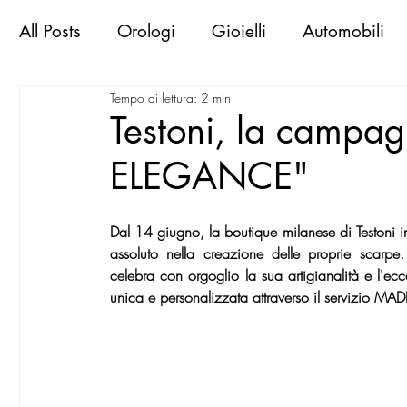
All Posts
Orologi
Gioielli
Automobili
Tempo di lettura: 2 min
Libri & Books
Sportive d'epoca
Viaggi
Testoni, la campa
ELEGANCE"
Exclusive Places
Gallerie
Mostre
M
Dal 14 giugno, la boutique milanese di Testoni in
MilanoWorld Shopping Guide
RomaWorld
assoluto nella creazione delle proprie scar
celebra con orgoglio la sua artigianalità e l'ecc
unica e personalizzata attraverso il servizio M
FirenzeWorld Shopping Guide
NapoliWor
milano world confidential