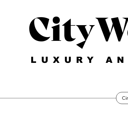
CityW
LUXURY AN
Ci