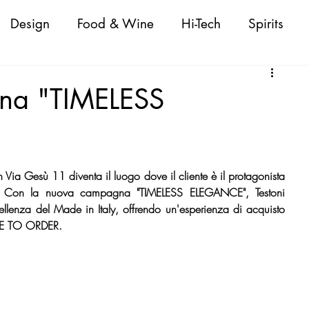
Design
Food & Wine
Hi-Tech
Spirits
Attualità
Fashion
Cigars
Personaggi
gna "TIMELESS
oda Donna/Uomo
Nautica
Beauty
 Via Gesù 11 diventa il luogo dove il cliente è il protagonista 
 Shopping Guide
VeneziaWorld Shopping Guid
pe. Con la nuova campagna "TIMELESS ELEGANCE", Testoni 
ellenza del Made in Italy, offrendo un'esperienza di acquisto 
ADE TO ORDER.
ld Shopping Guide
CapriWorld Shopping Guide