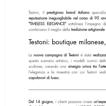
Testoni, il 
prestigioso brand italiano 
speciali
reputazione ineguagliabile nel corso di 95 an
"TIMELESS ELEGANCE"
 sottolinea l'impegno d
combinano il meglio della
 tradizione artigianal
Testoni: boutique milanese
La 
nuova campagna di Testoni
 è stata 
realizz
questo scenario artistico, i modelli iconici del
scultoree, creando una 
sinergia unica tra l'art
l'eleganza e la maestria con cui Testoni real
capolavori di lusso.
Dal 14 giugno
, i clienti possono vivere 
un'espe