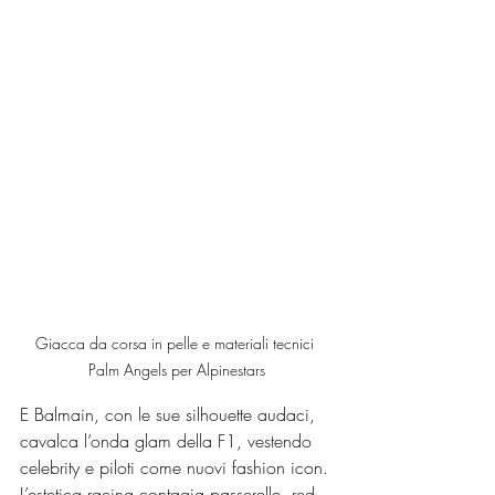
Giacca da corsa in pelle e materiali tecnici 
Palm Angels per Alpinestars
E Balmain, con le sue silhouette audaci, 
cavalca l’onda glam della F1, vestendo 
celebrity e piloti come nuovi fashion icon. 
L’estetica racing contagia passerelle, red 