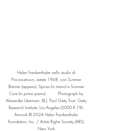
Helen Frankenthaler nello studio di 
Provincetown, estate 1968, con Summer 
Banner (appeso), Spices (in mano) e Summer 
Core (in primo piano).          Photograph by 
Alexander Liberman; © J. Paul Getty Trust. Getty 
Research Institute, Los Angeles (2000.R.19). 
Artwork © 2024 Helen Frankenthaler 
Foundation, Inc. / Artists Rights Society (ARS), 
New York.