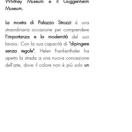
Whitney Museum e il Guggenheim 
Museum.
La mostra di Palazzo Strozzi
 è una 
straordinaria occasione per comprendere
l'importanza e la modernità
 del suo 
lavoro. Con la sua capacità di 
"dipingere 
senza regole"
, Helen Frankenthaler ha 
aperto la strada a una nuova concezione 
dell'arte, dove il colore non è più solo 
un 
mezzo espressivo, ma diventa 
un'esperienza sensoriale e immaginifica.