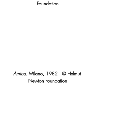
Foundation
Amica.
 Milano, 1982 | © Helmut 
Newton Foundation
Palazzo Reale
Piazza del Duomo, 12
Tel. +39 02 8844 5181
Open daily: 10 am - 7.30 pm