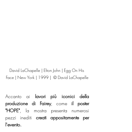
David LaChapelle | Elton John | Egg On His 
Face | New York | 1999 |  © David LaChapelle
Accanto ai 
lavori più iconici della 
produzione di Fairey
, come 
il poster 
"HOPE"
, la mostra presenta numerosi 
pezzi inediti 
creati appositamente per 
l'evento. 