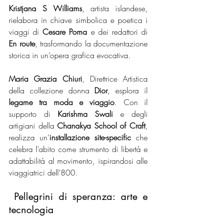
Kristjana S Williams
, artista islandese, 
rielabora in chiave simbolica e poetica i 
viaggi di 
Cesare Poma
 e dei redattori di 
En route
, trasformando la documentazione 
storica in un’opera grafica evocativa.
Maria Grazia Chiuri
, Direttrice Artistica 
della collezione donna 
Dior
, esplora il 
legame tra moda e viaggio
. Con il 
supporto di 
Karishma Swali
 e degli 
artigiani della 
Chanakya School of Craft
, 
realizza un’
installazione site-specific
 che 
celebra l’abito come strumento di libertà e 
adattabilità al movimento, ispirandosi alle 
viaggiatrici dell’800.
 Pellegrini di speranza: arte e 
tecnologia