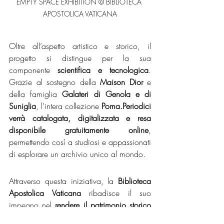
EMPTY SPACE EXHIBITION © BIBLIOTECA 
APOSTOLICA VATICANA
Oltre all’aspetto artistico e storico, il 
progetto si distingue per la sua 
componente 
scientifica e tecnologica
. 
Grazie al sostegno della 
Maison Dior
 e 
della famiglia 
Galateri di Genola e di 
Suniglia
, l’intera collezione 
Poma.Periodici 
verrà catalogata, digitalizzata e resa 
disponibile gratuitamente online
, 
permettendo così a studiosi e appassionati 
di esplorare un archivio unico al mondo.
Attraverso questa iniziativa, la 
Biblioteca 
Apostolica Vaticana
 ribadisce il suo 
impegno nel 
rendere il patrimonio storico 
accessibile e in dialogo con il presente
. Il 