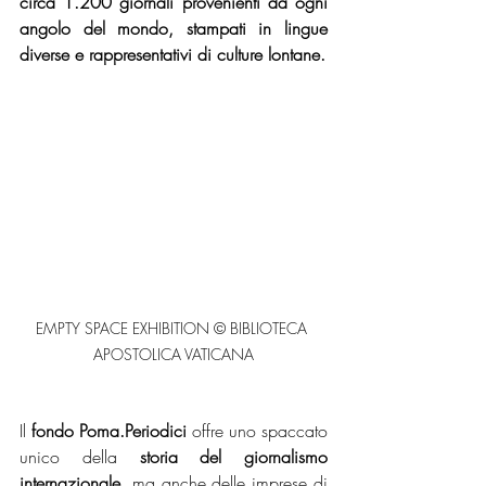
circa 1.200 giornali provenienti da ogni 
angolo del mondo, stampati in lingue 
diverse e rappresentativi di culture lontane.
EMPTY SPACE EXHIBITION © BIBLIOTECA 
APOSTOLICA VATICANA
Il 
fondo Poma.Periodici
 offre uno spaccato 
unico della 
storia del giornalismo 
internazionale
, ma anche delle imprese di 