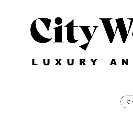
CityW
LUXURY AN
Ci