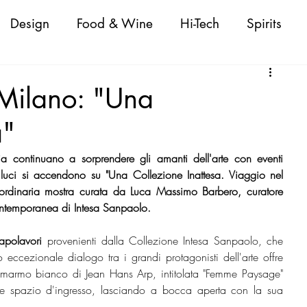
Design
Food & Wine
Hi-Tech
Spirits
Attualità
Fashion
Cigars
Personaggi
a Milano: "Una
a"
oda Donna/Uomo
Nautica
Beauty
lia continuano a sorprendere gli amanti dell'arte con eventi 
e luci si accendono su "Una Collezione Inattesa. Viaggio nel 
 Shopping Guide
VeneziaWorld Shopping Guid
aordinaria mostra curata da Luca Massimo Barbero, curatore 
ontemporanea di Intesa Sanpaolo.
apolavori
 provenienti dalla Collezione Intesa Sanpaolo, che 
ld Shopping Guide
CapriWorld Shopping Guide
 eccezionale dialogo tra i grandi protagonisti dell'arte offre 
 marmo bianco di Jean Hans Arp, intitolata "Femme Paysage" 
le spazio d'ingresso, lasciando a bocca aperta con la sua 