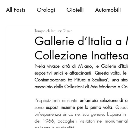
All Posts
Orologi
Gioielli
Automobili
Tempo di lettura: 2 min
Libri & Books
Sportive d'epoca
Viaggi
Gallerie d’Italia 
Collezione Inattes
Exclusive Places
Gallerie
Mostre
M
Nella vivace città di Milano, le Gallerie d’Ita
espositivi unici e affascinanti. Questa volta, l
MilanoWorld Shopping Guide
RomaWorld
Contemporaneo tra Pittura e Scultura", una str
associato delle Collezioni di Arte Moderna e C
L'esposizione presenta 
un'ampia selezione di c
FirenzeWorld Shopping Guide
NapoliWor
sono 
esposti insieme per la prima volta
. Questo
un'esperienza unica nel suo genere. L'opera in
del 1966, accoglie i visitatori nel monumenta
milano world confidential
bellezza e originalità.