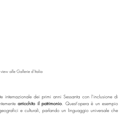
n view alle Gallerie d’Italia
La Collezione Intesa Sanpaolo si fa eco dell'arte internazionale dei primi anni Sessanta con l'inclusione di 
ntemente 
arricchito il patrimonio
. Quest'opera è un esempio 
eografici e culturali, parlando un linguaggio universale che 