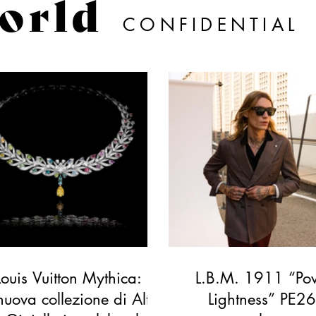
orld
CONFIDENTIAL
Louis Vuitton Mythica: la
L.B.M. 1911 “Pow
nuova collezione di Alta
Lightness” PE26