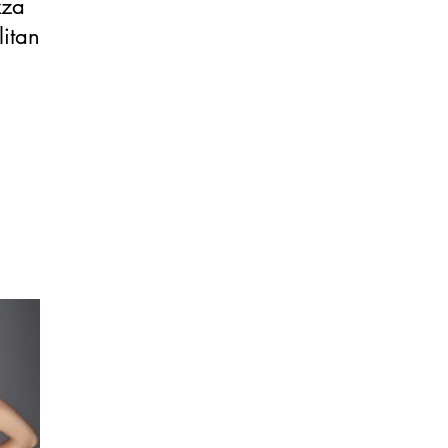
zza
litana