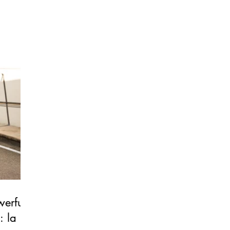
erful
: la