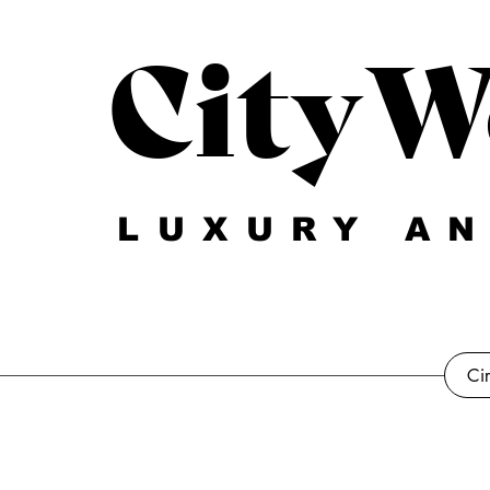
CityW
LUXURY AN
Ci