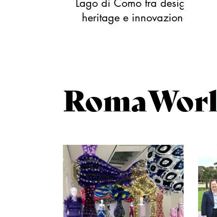
Lago di Como tra design,
heritage e innovazione
RomaWor